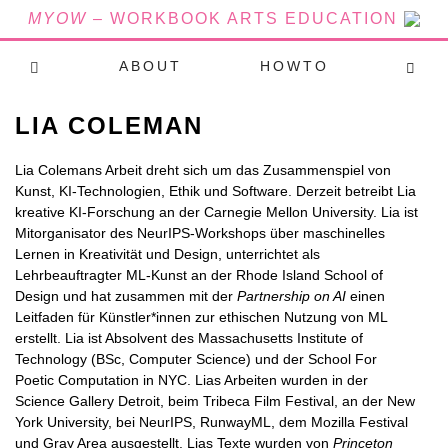
MYOW
– WORKBOOK ARTS EDUCATION
ABOUT
HOWTO
LIA COLEMAN
Lia Colemans Arbeit dreht sich um das Zusammenspiel von
Kunst, KI-Technologien, Ethik und Software. Derzeit betreibt Lia
kreative KI-Forschung an der Carnegie Mellon University. Lia ist
Mitorganisator des NeurIPS-Workshops über maschinelles
Lernen in Kreativität und Design, unterrichtet als
Lehrbeauftragter ML-Kunst an der Rhode Island School of
Design und hat zusammen mit der
Partnership on AI
einen
Leitfaden für Künstler*innen zur ethischen Nutzung von ML
erstellt. Lia ist Absolvent des Massachusetts Institute of
Technology (BSc, Computer Science) und der School For
Poetic Computation in NYC. Lias Arbeiten wurden in der
Science Gallery Detroit, beim Tribeca Film Festival, an der New
York University, bei NeurIPS, RunwayML, dem Mozilla Festival
und Gray Area ausgestellt. Lias Texte wurden von
Princeton