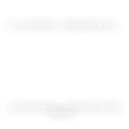
IT’S A COLOR MATCH – FARBENLEHRE IM REAL...
„DIE KREATIVHELDEN“ – DEINE IDEEN FÜR EINE
BESSERE...