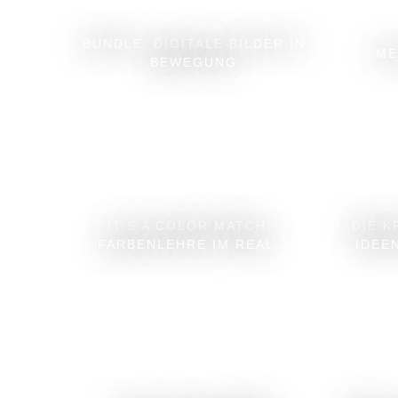
BUNDLE: DIGITALE BILDER IN
ME
BEWEGUNG
IT’S A COLOR MATCH –
„DIE K
FARBENLEHRE IM REAL...
IDEE