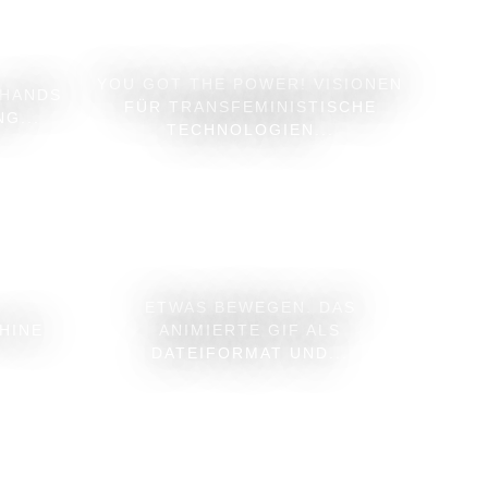
YOU GOT THE POWER! VISIONEN
 HANDS
FÜR TRANSFEMINISTISCHE
G...
TECHNOLOGIEN...
ETWAS BEWEGEN. DAS
HINE
ANIMIERTE GIF ALS
DATEIFORMAT UND...