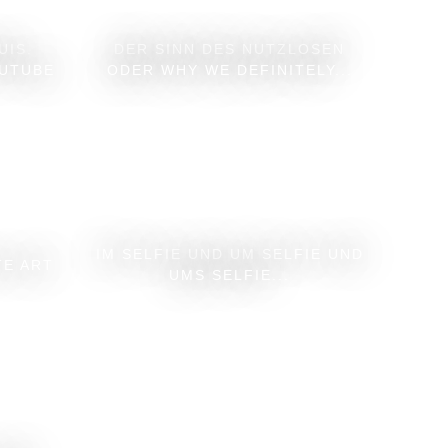
UIS.
DER SINN DES NUTZLOSEN
OUTUBE
ODER WHY WE DEFINITELY...
IM SELFIE UND UM SELFIE UND
TE ART
UMS SELFIE...