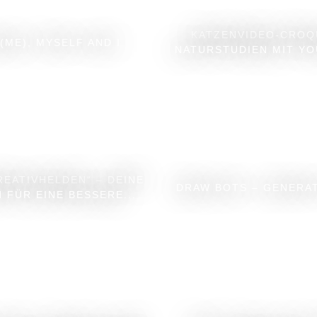
KATZENVIDEO-CROQ
(ME), MYSELF AND I
NATURSTUDIEN MIT Y
REATIVHELDEN“ – DEINE
DRAW BOTS – GENERA
N FÜR EINE BESSERE...