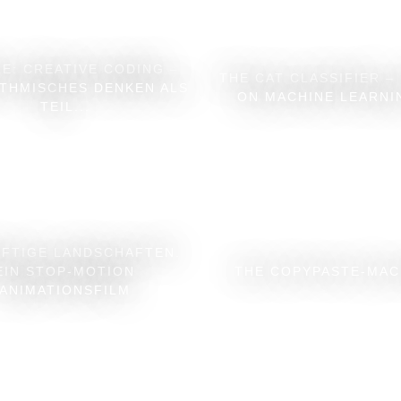
E: CREATIVE CODING –
THE CAT CLASSIFIER –
THMISCHES DENKEN ALS
ON MACHINE LEARNIN
TEIL...
FTIGE LANDSCHAFTEN.
EIN STOP-MOTION
THE COPYPASTE-MAC
ANIMATIONSFILM