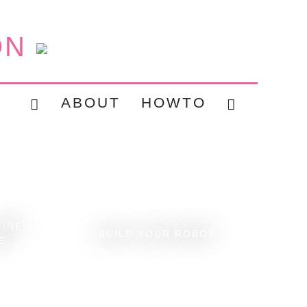
ON
ABOUT
HOWTO
EINE
BUILD YOUR ROBOT
...