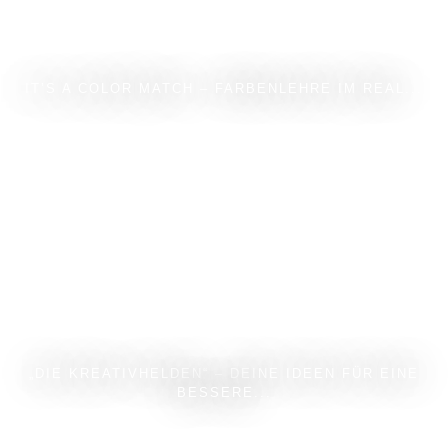
IT’S A COLOR MATCH – FARBENLEHRE IM REAL...
„DIE KREATIVHELDEN“ – DEINE IDEEN FÜR EINE
BESSERE...