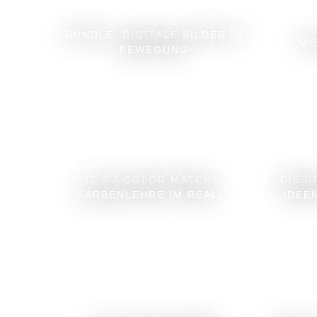
BUNDLE: DIGITALE BILDER IN
ME
BEWEGUNG
IT’S A COLOR MATCH –
„DIE K
FARBENLEHRE IM REAL...
IDEE