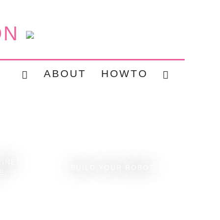
ON
ABOUT
HOWTO
EINE
BUILD YOUR ROBOT
...