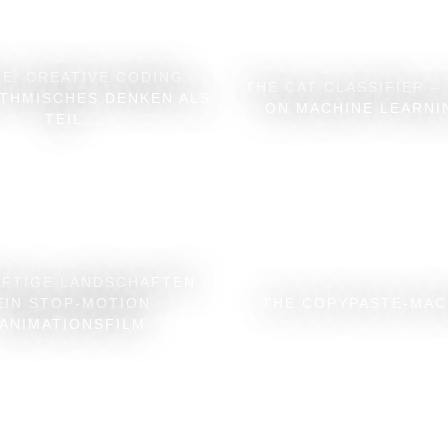
E: CREATIVE CODING –
THE CAT CLASSIFIER –
THMISCHES DENKEN ALS
ON MACHINE LEARNIN
TEIL...
FTIGE LANDSCHAFTEN.
EIN STOP-MOTION
THE COPYPASTE-MAC
ANIMATIONSFILM