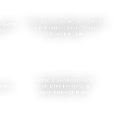
YOU GOT THE POWER! VISIONEN
 HANDS
FÜR TRANSFEMINISTISCHE
G...
TECHNOLOGIEN...
ETWAS BEWEGEN. DAS
HINE
ANIMIERTE GIF ALS
DATEIFORMAT UND...