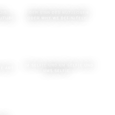
UIS.
DER SINN DES NUTZLOSEN
OUTUBE
ODER WHY WE DEFINITELY...
IM SELFIE UND UM SELFIE UND
TE ART
UMS SELFIE...