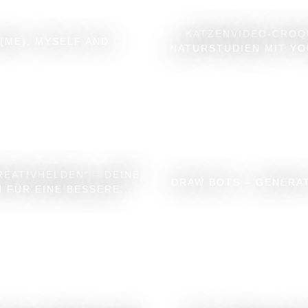
KATZENVIDEO-CROQ
(ME), MYSELF AND I
NATURSTUDIEN MIT Y
REATIVHELDEN“ – DEINE
DRAW BOTS – GENERA
N FÜR EINE BESSERE...